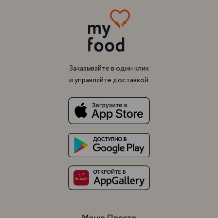
Заказывайте в один клик
и управляйте доставкой
Меню Просто
Меню Просто